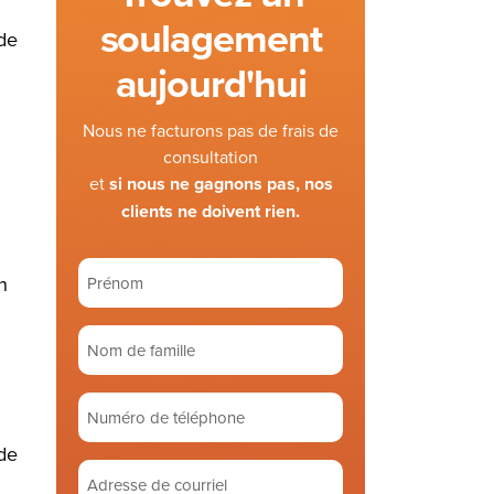
soulagement
 de
aujourd'hui
Nous ne facturons pas de frais de
consultation
et
si nous ne gagnons pas, nos
clients ne doivent rien.
Prénom
n
(Required)
Nom
de
famille
Numéro
(Required)
de
de
téléphone
Adresse