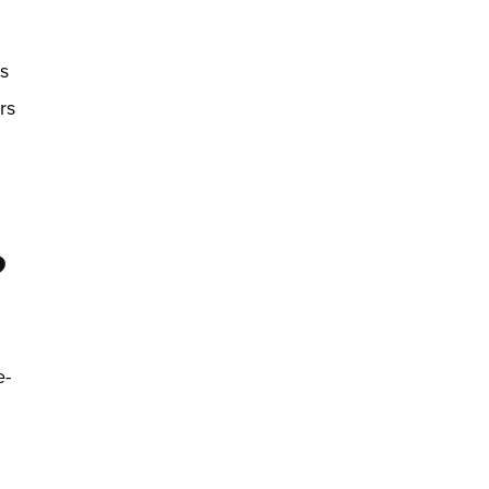
es
rs
?
e-