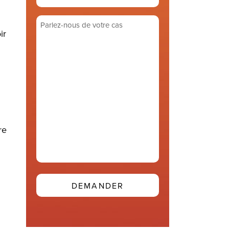
de
courriel
Parlez-
(Required)
ir
nous
de
votre
cas
(Required)
re