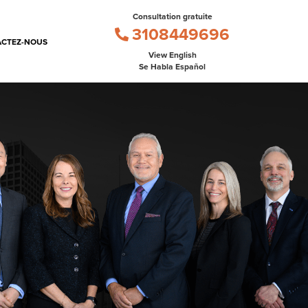
Consultation gratuite
3108449696
CTEZ-NOUS
View English
Se Habla Español