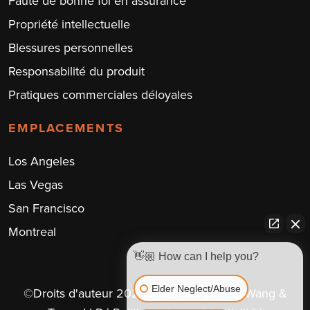
Faute de bonne foi en assurance
Propriété intellectuelle
Blessures personnelles
Responsabilité du produit
Pratiques commerciales déloyales
EMPLACEMENTS
Los Angeles
Las Vegas
San Francisco
Montreal
👋🏼 How can I help you?
Elder Neglect/Abuse
©Droits d'auteur 2026 Arias Sanguinetti Wang &