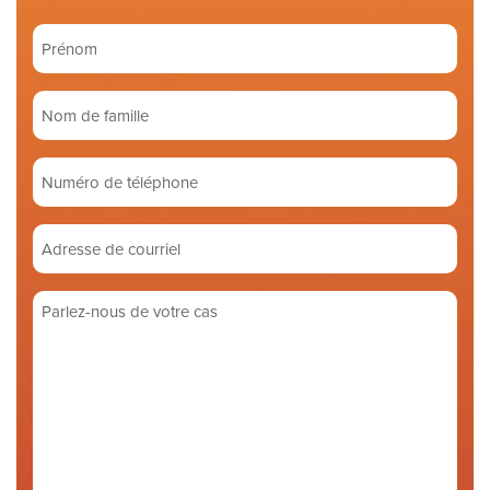
Prénom
(Required)
Nom
de
famille
Numéro
(Required)
de
téléphone
Adresse
de
courriel
Parlez-
(Required)
nous
de
votre
cas
(Required)