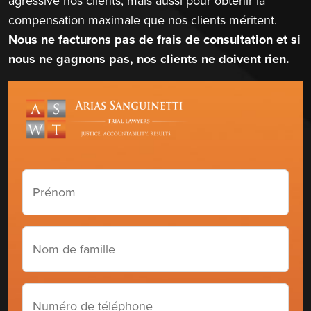
agressive nos clients, mais aussi pour obtenir la
compensation maximale que nos clients méritent.
Nous ne facturons pas de frais de consultation et si
nous ne gagnons pas, nos clients ne doivent rien.
Prénom
(Required)
Nom
de
famille
(Required)
Numéro
de