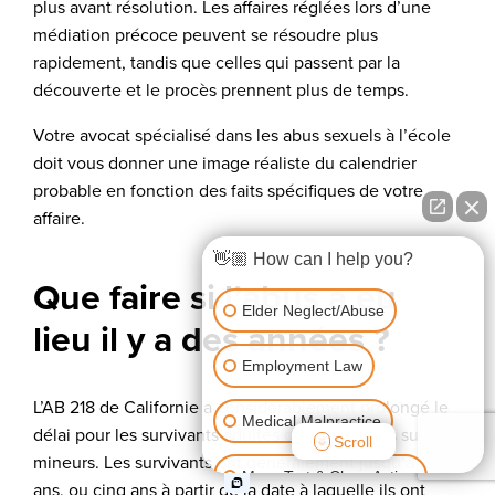
plus avant résolution. Les affaires réglées lors d’une
médiation précoce peuvent se résoudre plus
rapidement, tandis que celles qui passent par la
découverte et le procès prennent plus de temps.
Votre avocat spécialisé dans les abus sexuels à l’école
doit vous donner une image réaliste du calendrier
probable en fonction des faits spécifiques de votre
affaire.
👋🏼 How can I help you?
Que faire si l’abus a eu
Elder Neglect/Abuse
lieu il y a des années ?
Employment Law
L’AB 218 de Californie a considérablement prolongé le
Medical Malpractice
délai pour les survivants adultes d’abus sexuels sur
Scroll
mineurs. Les survivants ont généralement jusqu’à 40
Mass Tort & Class Action
ans, ou cinq ans à partir de la date à laquelle ils ont