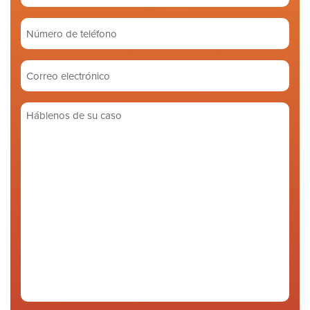
(Required)
Número
de
teléfono
Correo
electrónico
(Required)
Háblenos
de
su
caso
(Required)