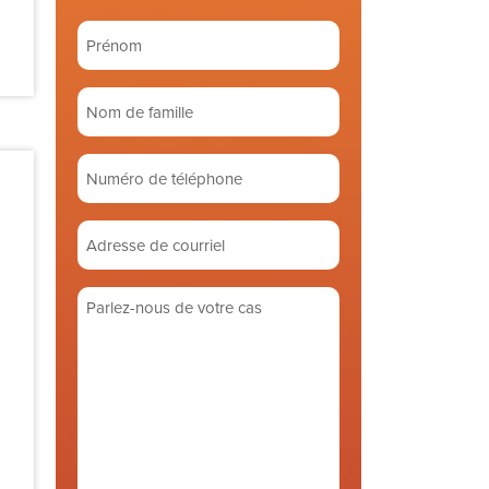
Prénom
(Required)
Nom
de
famille
Numéro
(Required)
de
téléphone
Adresse
de
courriel
Parlez-
(Required)
nous
de
votre
cas
(Required)