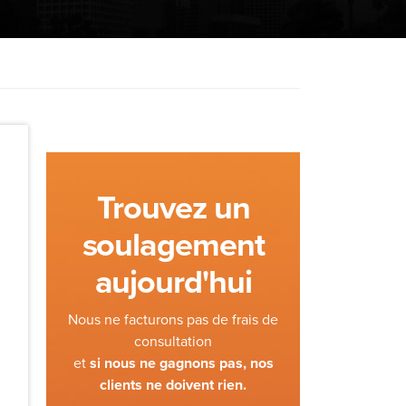
Trouvez un
soulagement
aujourd'hui
Nous ne facturons pas de frais de
consultation
et
si nous ne gagnons pas, nos
clients ne doivent rien.