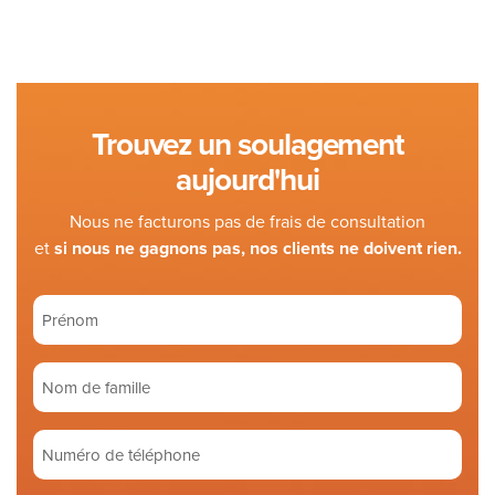
Trouvez un soulagement
aujourd'hui
Nous ne facturons pas de frais de consultation
et
si nous ne gagnons pas, nos clients ne doivent rien.
Prénom
(Required)
Nom
de
famille
Numéro
(Required)
de