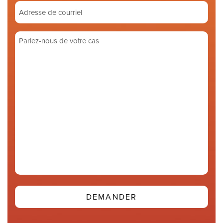
téléphone
Adresse
de
courriel
Parlez-
(Required)
nous
de
votre
cas
(Required)