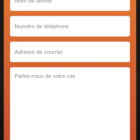
de
famille
(Required)
Numéro
de
téléphone
Adresse
de
courriel
(Required)
Parlez-
nous
de
votre
cas
(Required)