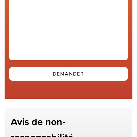
cas
(Required)
Avis de non-