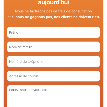
aujourd'hui
Nous ne facturons pas de frais de consultation
et
si nous ne gagnons pas, nos clients ne doivent rien.
Prénom
(Required)
Nom
de
famille
Numéro
(Required)
de
téléphone
Adresse
de
courriel
Parlez-
(Required)
nous
de
votre