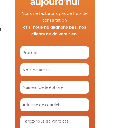
aujourd'hui
n
Nous ne facturons pas de frais de
consultation
et
si nous ne gagnons pas, nos
r
clients ne doivent rien.
Prénom
(Required)
Nom
n
de
famille
Numéro
(Required)
de
téléphone
Adresse
de
courriel
Parlez-
(Required)
nous