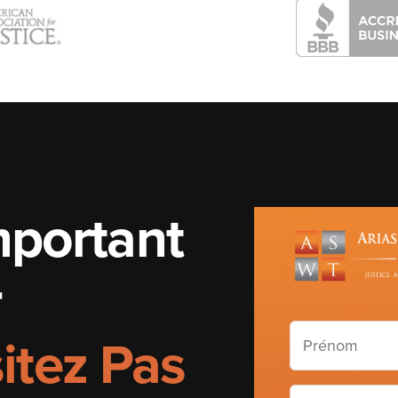
mportant
r
Prénom
itez Pas
(Required)
Nom