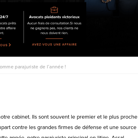
mme parajuriste de l’année !
otre cabinet. Ils sont souvent le premier et le plus proche
empart contre les grandes firmes de défense et une source
e année, notre parajuriste principal en litige, Assal