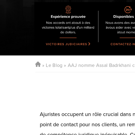
Le Blog
AAJ nomme Assal Badrkhani co
Ajuristes occupent un rôle crucial dans n
point de contact pour nos clients, un r
de compétence juridique inépuisable. Cett