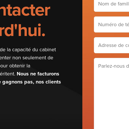
tacter
de
famille
Numéro
d'hui.
(Required)
de
téléphone
Adresse
de
de la capacité du cabinet
courriel
senter non seulement de
Parlez-
(Required)
our obtenir la
nous
ritent.
Nous ne facturons
de
ne gagnons pas, nos clients
votre
cas
(Required)