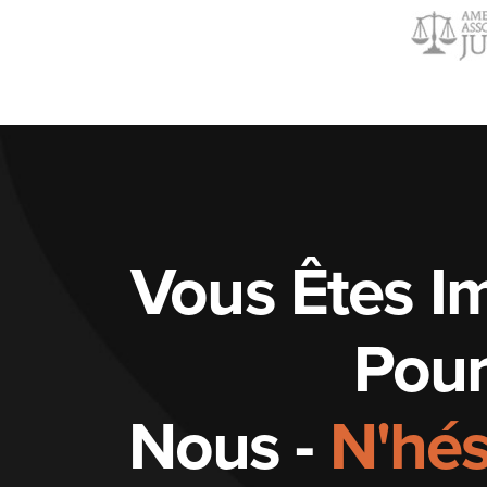
Vous Êtes I
Pou
Nous -
N'hés