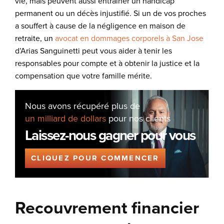
vie, mais peuvent aussi entraîner un handicap
permanent ou un décès injustifié. Si un de vos proches
a souffert à cause de la négligence en maison de
retraite, un
avocat en dommages corporels à San Jose
d’Arias Sanguinetti peut vous aider à tenir les
responsables pour compte et à obtenir la justice et la
compensation que votre famille mérite.
Nous avons récupéré plus de
un milliard de dollars
pour nos clients
Laissez-nous gagner pour vous
CLIQUEZ POUR COMMENCER
Recouvrement financier