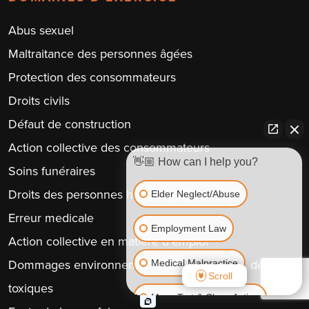
Abus sexuel
Maltraitance des personnes âgées
Protection des consommateurs
Droits civils
Défaut de construction
Action collective des consommateurs
👋🏼 How can I help you?
Soins funéraires
Droits des personnes handicapées
Elder Neglect/Abuse
Erreur medicale
Employment Law
Action collective en matière d’emploi
Dommages environnementaux, incendies et délits
Medical Malpractice
Scroll
toxiques
Mass Tort & Class Action