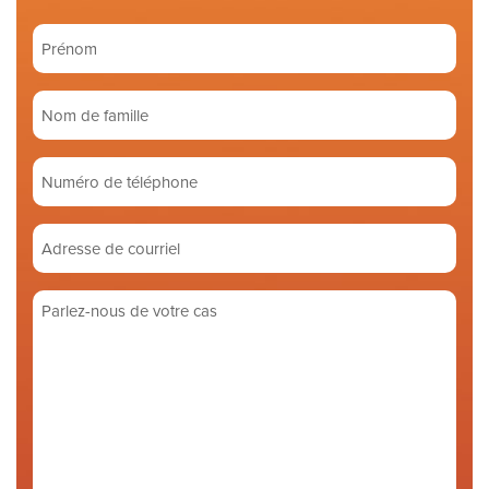
Prénom
(Required)
Nom
de
famille
Numéro
(Required)
de
téléphone
Adresse
de
courriel
Parlez-
(Required)
nous
de
votre
cas
(Required)