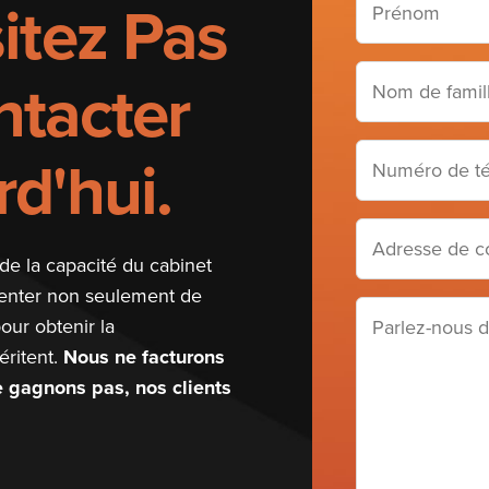
itez Pas
(Required)
Nom
tacter
de
famille
Numéro
d'hui.
(Required)
de
téléphone
Adresse
de
de la capacité du cabinet
courriel
senter non seulement de
Parlez-
(Required)
our obtenir la
nous
ritent.
Nous ne facturons
de
ne gagnons pas, nos clients
votre
cas
(Required)