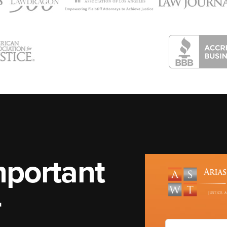
mportant
r
Prénom