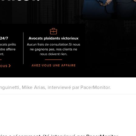
nguinetti, Mike Arias, interviewé par PacerMonitor.