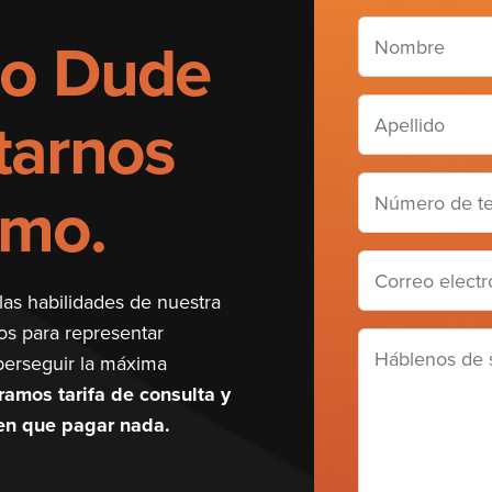
Nombre
o Dude
(Required)
Apellido
tarnos
(Required)
Número
smo.
de
teléfono
Correo
electrónico
las habilidades de nuestra
(Required)
os para representar
Háblenos
 perseguir la máxima
de
amos tarifa de consulta y
su
nen que pagar nada.
caso
(Required)