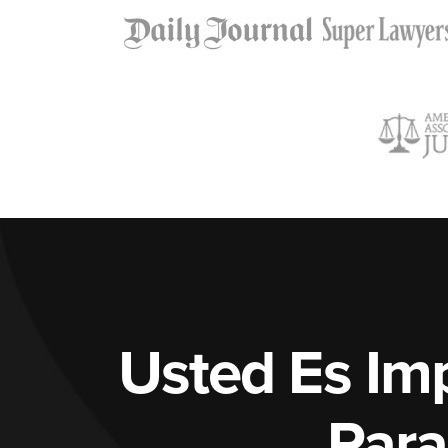
Usted Es Im
Para