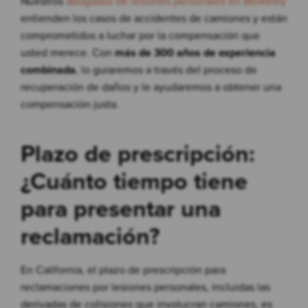
Nuestros
abogados de lesiones personales en Berkeley
entienden los casos de accidentes de camiones y están
comprometidos a luchar por la compensación que
usted merece. Con
más de 300 años de experiencia
combinada
, lo guiaremos a través del proceso de
recuperación de daños y le ayudaremos a obtener una
compensación justa.
Plazo de prescripción:
¿Cuánto tiempo tiene
para presentar una
reclamación?
En California, el plazo de prescripción para
reclamaciones por lesiones personales, incluidas las
derivadas de colisiones que involucran camiones, es