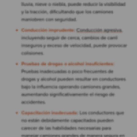
lluvia, nieve o niebla, puede reducir la visibilidad
y la tracción, dificultando que los camiones
maniobren con seguridad.
Conducción imprudente
:
Conducción agresiva
,
incluyendo seguir de cerca, cambios de carril
inseguros y exceso de velocidad, puede provocar
colisiones.
Pruebas de drogas o alcohol insuficientes:
Pruebas inadecuadas o poco frecuentes de
drogas y alcohol pueden resultar en conductores
bajo la influencia operando camiones grandes,
aumentando significativamente el riesgo de
accidentes.
Capacitación inadecuada
: Los conductores que
no están debidamente capacitados pueden
carecer de las habilidades necesarias para
manejar camiones grandes de manera segura en