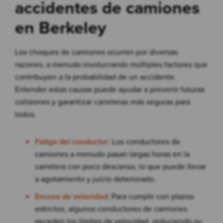
accidentes de camiones
en Berkeley
Los choques de camiones ocurren por diversas
razones, a menudo involucrando múltiples factores que
contribuyen a la probabilidad de un accidente.
Entender estas causas puede ayudar a prevenir futuras
colisiones y garantizar carreteras más seguras para
todos.
Fatiga del conductor
: Los conductores de
camiones a menudo pasan largas horas en la
carretera con poco descanso, lo que puede llevar
a agotamiento y juicio deteriorado.
Exceso de velocidad
: Para cumplir con plazos
estrictos, algunos conductores de camiones
exceden los límites de velocidad, reduciendo su