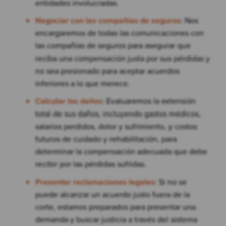
entidades involucradas.
Negociar con las compañías de seguros
: Nos
encargaremos de todas las comunicaciones con
las compañías de seguros para asegurar que
reciba una compensación justa por sus pérdidas y
no sea presionado para aceptar acuerdos
inferiores a lo que merece.
Calcular los daños
: Evaluaremos la extensión
total de sus daños, incluyendo gastos médicos,
salarios perdidos, dolor y sufrimiento, y costos
futuros de cuidado y rehabilitación, para
determinar la compensación adecuada que debe
recibir por las pérdidas sufridas.
Presentar reclamaciones legales
: Si no se
puede alcanzar un acuerdo justo fuera de la
corte, estamos preparados para presentar una
demanda y buscar justicia a través del sistema