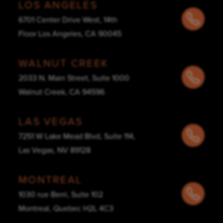
LOS ANGELES
6701 Center Drive West, 14th
Floor Los Angeles, CA 90045
WALNUT CREEK
2033 N. Main Street, Suite 1000
Walnut Creek, CA 94596
LAS VEGAS
7251 W Lake Mead Blvd, Suite 114,
Las Vegas, NV 89128
MONTREAL
1030 rue Berri, Suite 102
Montreal, Quebec H2L 4C3