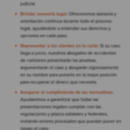
judicial.
Brindar asesoría legal
: Ofreceremos asesoría y
orientación continua durante todo el proceso
legal, ayudándole a entender sus derechos y
opciones en cada paso.
Representar a los clientes en la corte
: Si su caso
llega a juicio, nuestros abogados de accidentes
de camiones presentarán las pruebas,
argumentarán el caso y abogarán vigorosamente
en su nombre para ponerlo en la mejor posición
para recuperar el dinero que necesita.
Asegurar el cumplimiento de las normativas
:
Ayudaremos a garantizar que todas las
presentaciones legales cumplan con las
regulaciones y plazos estatales y federales,
evitando errores procesales que puedan poner en
riesgo el caso.