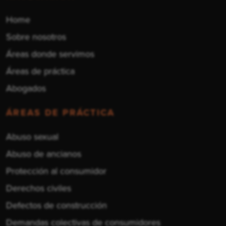
Home
Sobre nosotros
Áreas donde servimos
Áreas de práctica
Abogados
ÁREAS DE PRÁCTICA
Abuso sexual
Abuso de ancianos
Protección al consumidor
Derechos civiles
Defectos de construcción
Demandas colectivas de consumidores