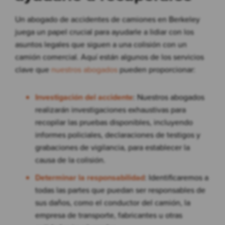
Un abogado de accidentes de camiones en Berkeley
juega un papel crucial para ayudarle a lidiar con los
asuntos legales que siguen a una colisión con un
camión comercial. Aquí están algunos de los servicios
clave que
nuestros abogados
pueden proporcionar:
Investigación del accidente
: Nuestros abogados
realizarán investigaciones exhaustivas para
recopilar las pruebas disponibles, incluyendo
informes policiales, declaraciones de testigos y
grabaciones de vigilancia, para establecer la
causa de la colisión.
Determinar la responsabilidad
: Identificaremos a
todas las partes que puedan ser responsables de
sus daños, como el conductor del camión, la
empresa de transporte, fabricantes u otras