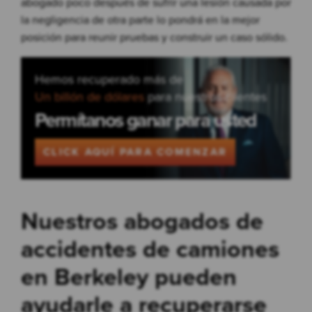
abogado poco después de sufrir una lesión causada por
la negligencia de otra parte lo pondrá en la mejor
posición para reunir pruebas y construir un caso sólido.
Hemos recuperado más de
Un billón de dólares
para nuestros clientes
Permítanos ganar para usted
CLICK AQUÍ PARA COMENZAR
Nuestros abogados de
accidentes de camiones
en Berkeley pueden
ayudarle a recuperarse