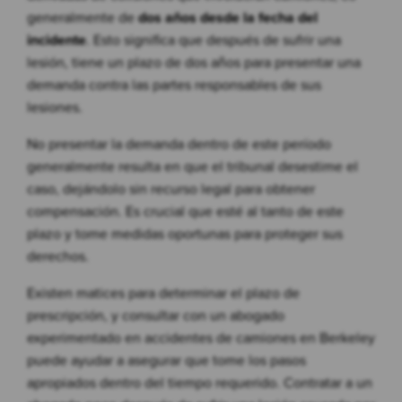
generalmente de
dos años desde la fecha del
incidente
. Esto significa que después de sufrir una
lesión, tiene un plazo de dos años para presentar una
demanda contra las partes responsables de sus
lesiones.
No presentar la demanda dentro de este período
generalmente resulta en que el tribunal desestime el
caso, dejándolo sin recurso legal para obtener
compensación. Es crucial que esté al tanto de este
plazo y tome medidas oportunas para proteger sus
derechos.
Existen matices para determinar el plazo de
prescripción, y consultar con un abogado
experimentado en accidentes de camiones en Berkeley
puede ayudar a asegurar que tome los pasos
apropiados dentro del tiempo requerido. Contratar a un