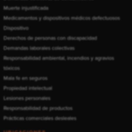
Muerte injustificada
Medicamentos y dispositivos médicos defectuosos
Dispositivo
Derechos de personas con discapacidad
Demandas laborales colectivas
Responsabilidad ambiental, incendios y agravios
tóxicos
Mala fe en seguros
Propiedad intelectual
Lesiones personales
Responsabilidad de productos
Prácticas comerciales desleales