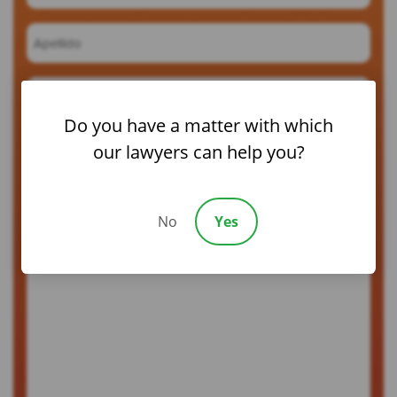
(Required)
Apellido
(Required)
Número
de
Do you have a matter with which
teléfono
Correo
our lawyers can help you?
electrónico
(Required)
Háblenos
de
No
Yes
su
caso
(Required)