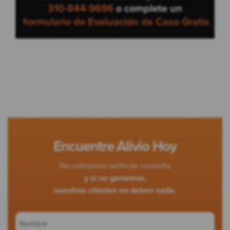
310-844-9696
o complete un
formulario de Evaluación de Caso Gratis
Encuentre Alivio Hoy
No cobramos tarifa de consulta
y si no ganamos,
nuestros clientes no deben nada.
Nombre