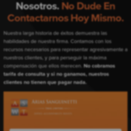
Nosotros.
No Dude En
Contactarnos Hoy Mismo.
Nuestra larga historia de éxitos demuestra las
habilidades de nuestra firma. Contamos con los
recursos necesarios para representar agresivamente a
nuestros clientes, y para perseguir la máxima
compensación que ellos merecen.
No cobramos
tarifa de consulta y si no ganamos, nuestros
clientes no tienen que pagar nada.