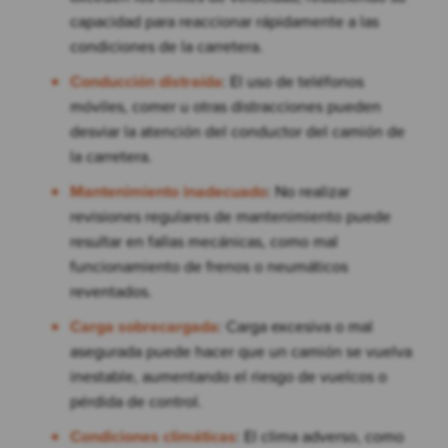
capacidad para reaccionar rápidamente a las
condiciones de la carretera.
Conducción distraída
: El uso de teléfonos
móviles, comer u otras distracciones pueden
desviar la atención del conductor del camión de
la carretera.
Mantenimiento inadecuado
: No realizar
revisiones regulares de mantenimiento puede
resultar en fallas mecánicas, como mal
funcionamiento de frenos o neumáticos
reventados.
Carga sobrecargada
: Carga excesiva o mal
asegurada puede hacer que un camión se vuelva
inestable, aumentando el riesgo de vuelcos o
pérdida de control.
Condiciones climáticas
: El clima adverso, como