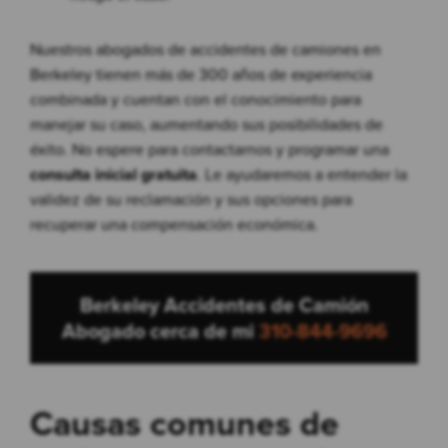
Nuestros abogados de accidentes de camiones en
Berkeley tienen más de 300 años de experiencia
combinada y cuentan con el conocimiento para
manejar su caso, aumentando sus posibilidades de
éxito. No espere para contactarnos y programar una
consulta inicial gratuita
. Le ayudaremos a entender la
validez de su reclamación y sus opciones para
recuperar una compensación económica.
Berkeley Accidentes de Camión
Abogado cerca de mi
310-844-9696
Causas comunes de