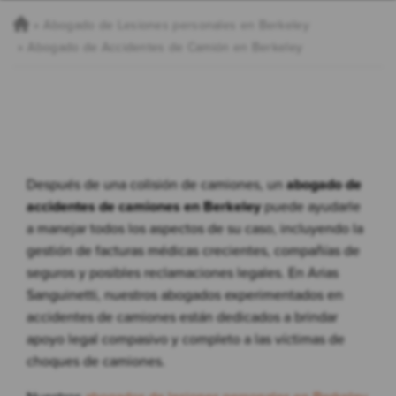
Abogado de Lesiones personales en Berkeley
Abogado de Accidentes de Camión en Berkeley
Después de una colisión de camiones, un
abogado de
accidentes de camiones en Berkeley
puede ayudarle
a manejar todos los aspectos de su caso, incluyendo la
gestión de facturas médicas crecientes, compañías de
seguros y posibles reclamaciones legales. En Arias
Sanguinetti, nuestros abogados experimentados en
accidentes de camiones están dedicados a brindar
apoyo legal compasivo y completo a las víctimas de
choques de camiones.