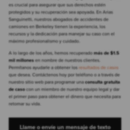
es crucial para asegurar que sus derechos estén
protegidos y su recuperación sea apoyada. En Arias
Sanguinetti, nuestros abogados de accidentes de
camiones en Berkeley tienen la experiencia, los
recursos y la dedicación para manejar su caso con el
máximo profesionalismo y cuidado.
A lo largo de los años, hemos recuperado
más de $1.5
mil millones
en nombre de nuestros clientes.
Permítanos ayudarle a obtener los
resultados de casos
que desea. Contáctenos hoy por teléfono o a través de
nuestro sitio web para programar una
consulta gratuita
de caso
con un miembro de nuestro equipo legal y dar
el primer paso para obtener el dinero que necesita para
retomar su vida.
Llame o envíe un mensaje de texto