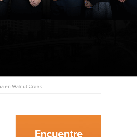
ia en Walnut Creek
Encuentre