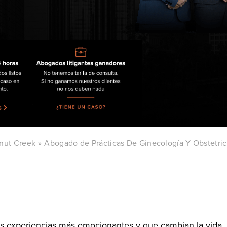
nut Creek
Abogado de Prácticas De Ginecología Y Obstetric
las experiencias más emocionantes y que cambian la vida