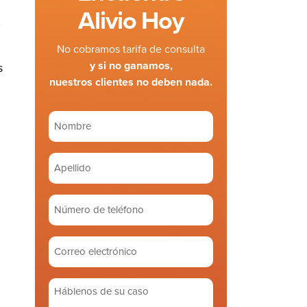
Alivio Hoy
,
No cobramos tarifa de consulta
y si no ganamos,
s
nuestros clientes no deben nada.
Nombre
(Required)
Apellido
(Required)
Número
de
teléfono
Correo
electrónico
(Required)
Háblenos
de