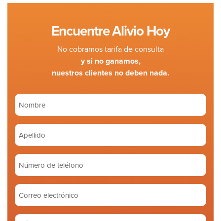
Encuentre Alivio Hoy
No cobramos tarifa de consulta
y si no ganamos,
nuestros clientes no deben nada.
Nombre
(Required)
Apellido
(Required)
Número
de
teléfono
Correo
electrónico
(Required)
Háblenos