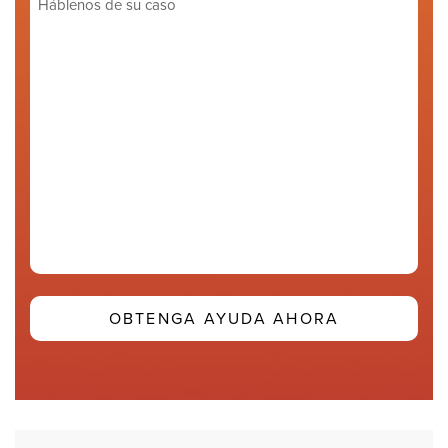
de
su
caso
(Required)