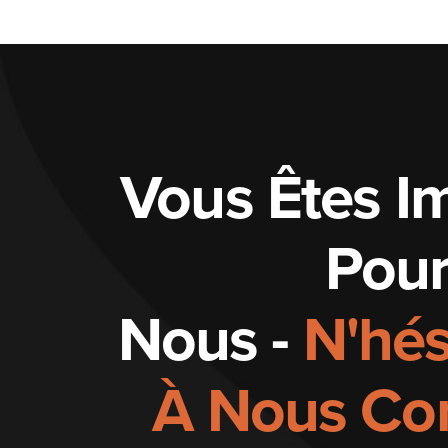
Vous Êtes I
Pou
Nous -
N'hés
À Nous Con