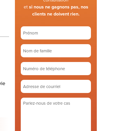
et
si nous ne gagnons pas, nos
clients ne doivent rien.
Prénom
(Required)
Nom
de
famille
Numéro
(Required)
de
téléphone
vie
Adresse
de
courriel
Parlez-
(Required)
nous
de
votre
cas