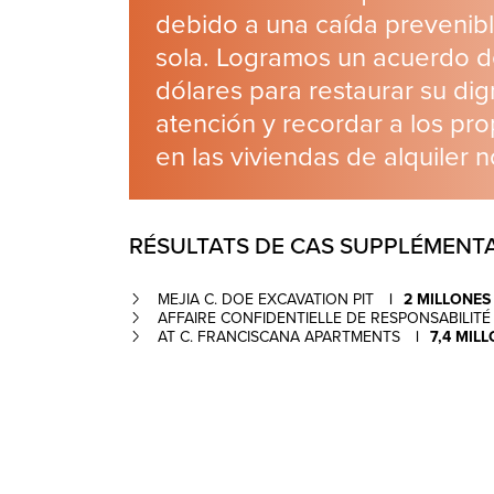
debido a una caída prevenib
sola. Logramos un acuerdo de
dólares para restaurar su dig
atención y recordar a los pro
en las viviendas de alquiler 
RÉSULTATS DE CAS SUPPLÉMENTA
MEJIA C. DOE EXCAVATION PIT
2 MILLONES
AFFAIRE CONFIDENTIELLE DE RESPONSABILIT
AT C. FRANCISCANA APARTMENTS
7,4 MIL