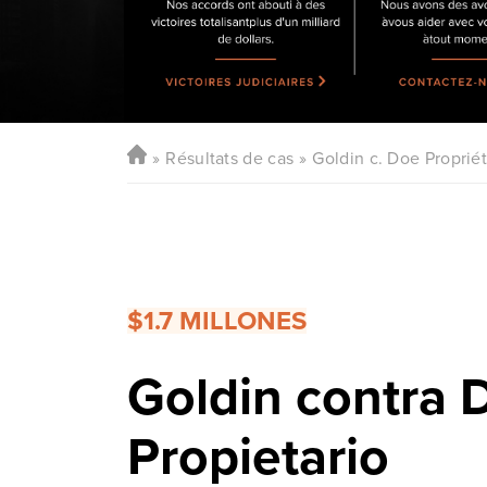
Résultats de cas
Goldin c. Doe Propriét
$1.7 MILLONES
Goldin contra 
Propietario