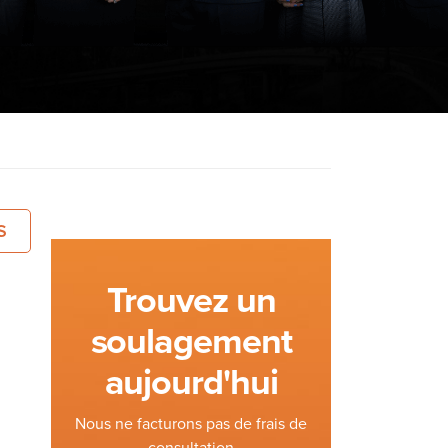
S
Trouvez un
soulagement
aujourd'hui
Nous ne facturons pas de frais de
consultation