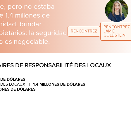
le, pero no estaba
 1.4 millones de
nidad, brindar
RENCONTREZ
pietarios: la seguridad
RENCONTREZ
JAMIE
GOLDSTEIN
no es negociable.
IRES DE RESPONSABILITÉ DES LOCAUX
 DE DÓLARES
É DES LOCAUX
1.4 MILLONES DE DÓLARES
LONES DE DÓLARES