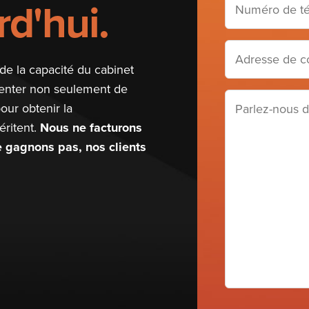
d'hui.
(Required)
de
téléphone
Adresse
de
de la capacité du cabinet
courriel
senter non seulement de
Parlez-
(Required)
our obtenir la
nous
ritent.
Nous ne facturons
de
ne gagnons pas, nos clients
votre
cas
(Required)